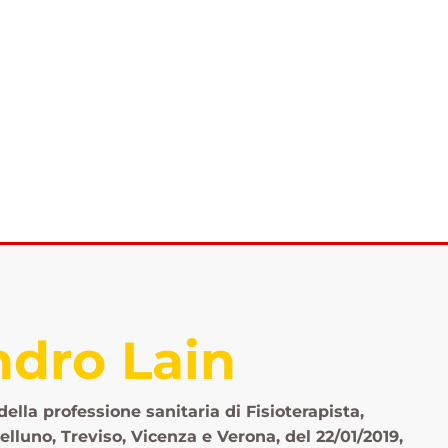
I Nostri Servizi
Il Nostro Team
Contatti
ndro Lain
 della professione sanitaria di Fisioterapista,
luno, Treviso, Vicenza e Verona, del 22/01/2019,