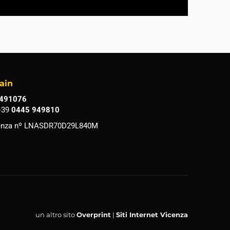
ain
 491076
+39
0445 949810
Vicenza nº LNASDR70D29L840M
un altro sito
Overprint
|
Siti Internet Vicenza