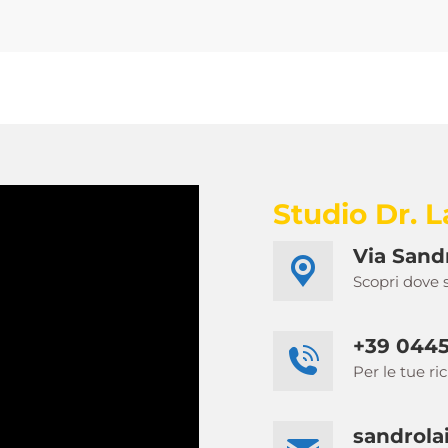
Studio Dr. L
Via Sandr
Scopri dove
+39 0445
Per le tue ri
sandrolai