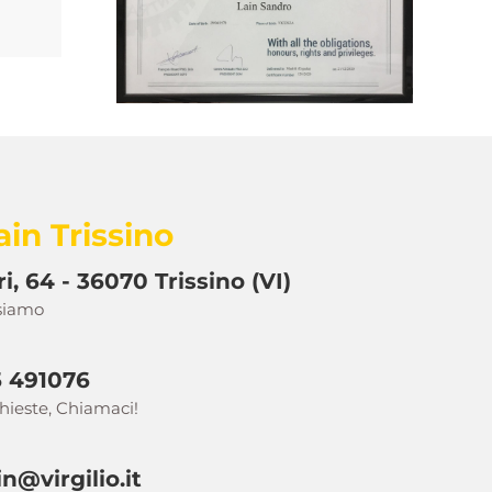
ain Trissino
i, 64 - 36070 Trissino (VI)
 siamo
 491076
chieste, Chiamaci!
n@virgilio.it