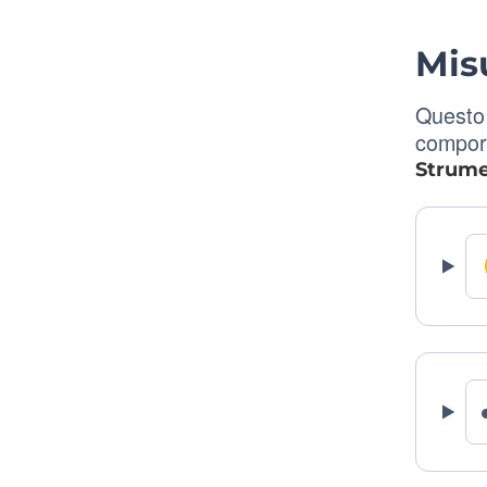
Mis
Questo 
comport
Strumen