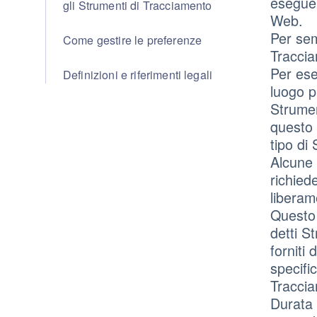
eseguen
gli Strumenti di Tracciamento
Web.
Per sem
Come gestire le preferenze
Traccia
Per ese
Definizioni e riferimenti legali
luogo p
Strumen
questo 
tipo di
Alcune 
richied
liberam
Questo 
detti S
forniti
specifi
Tracci
Durata 