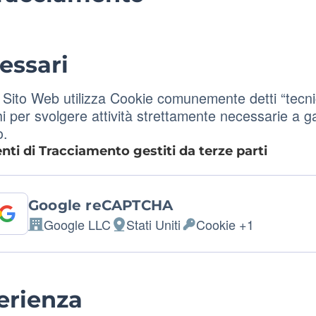
essari
Sito Web utilizza Cookie comunemente detti “tecnic
i per svolgere attività strettamente necessarie a ga
o.
ti di Tracciamento gestiti da terze parti
Google reCAPTCHA
Google LLC
Stati Uniti
Cookie +1
Azienda:
Luogo del trattamento:
Dati Personali trattati:
erienza