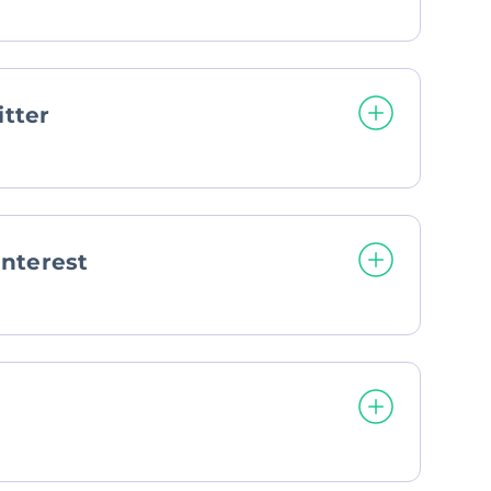
:
itter
interest