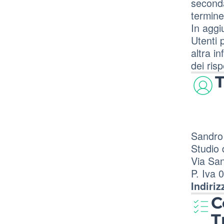
seconda
termine
In aggi
Utenti 
altra i
dei risp
T
Sandro
Studio 
Via San
P. Iva
Indiriz
C
T