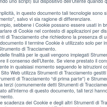
do uno script) sul dispositivo dell’Utente quando q
plicità, in questo documento tali tecnologie sono s
mento”, salvo vi sia ragione di differenziare.
mpio, sebbene i Cookie possano essere usati in br
arlare di Cookie nel contesto di applicazioni per dis
ti di Tracciamento che richiedono la presenza di un
documento il termine Cookie è utilizzato solo per in
 Strumento di Tracciamento.
delle finalità per le quali vengono impiegati Strume
ere il consenso dell’Utente. Se viene prestato il c
ente in qualsiasi momento seguendo le istruzioni 
Sito Web utilizza Strumenti di Tracciamento gestit
trumenti di Tracciamento “di prima parte”) e Strumen
 da terzi (comunemente detti Strumenti di Tracciame
cato all’interno di questo documento, tali terzi hanno
amento.
e scadenza dei Cookie e degli altri Strumenti di Tr